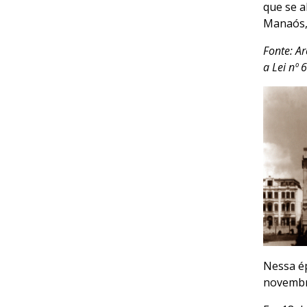
que se a
Manaós, 
Fonte: Ar
a Lei nº
Nessa ép
novembro