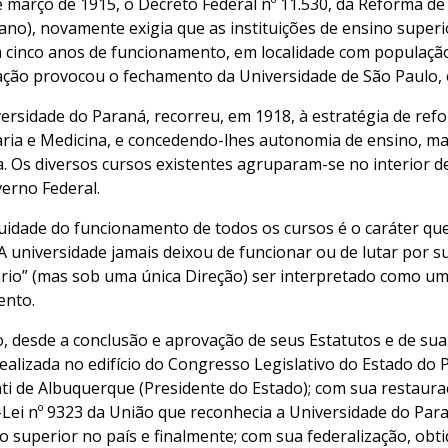
 março de 1915, o Decreto Federal nº 11.530, da Reforma de
ano), novamente exigia que as instituições de ensino superi
 cinco anos de funcionamento, em localidade com população 
ção provocou o fechamento da Universidade de São Paulo, 
versidade do Paraná, recorreu, em 1918, à estratégia de ref
ria e Medicina, e concedendo-lhes autonomia de ensino, m
a. Os diversos cursos existentes agruparam-se no interior 
erno Federal.
uidade do funcionamento de todos os cursos é o caráter que
 A universidade jamais deixou de funcionar ou de lutar po
io” (mas sob uma única Direção) ser interpretado como uma
nto.
, desde a conclusão e aprovação de seus Estatutos e de su
ealizada no edifício do Congresso Legislativo do Estado do 
ti de Albuquerque (Presidente do Estado); com sua restauraç
Lei nº 9323 da União que reconhecia a Universidade do Par
o superior no país e finalmente; com sua federalização, obt