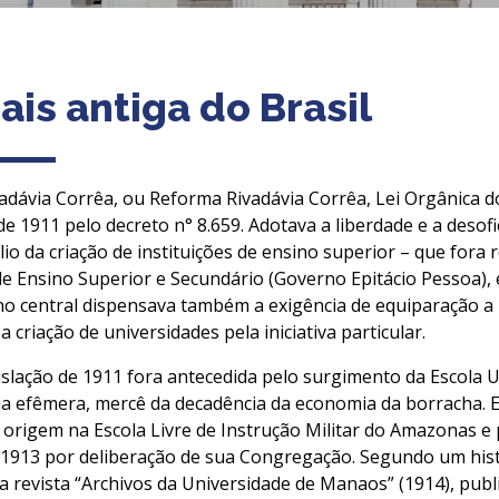
ais antiga do Brasil
vadávia Corrêa, ou Reforma Rivadávia Corrêa, Lei Orgânica
 de 1911 pelo decreto n° 8.659. Adotava a liberdade e a desof
o da criação de instituições de ensino superior – que fora 
 de Ensino Superior e Secundário (Governo Epitácio Pessoa), 
o central dispensava também a exigência de equiparação a u
a criação de universidades pela iniciativa particular.
islação de 1911 fora antecedida pelo surgimento da Escola U
ia efêmera, mercê da decadência da economia da borracha. Es
 origem na Escola Livre de Instrução Militar do Amazonas 
 1913 por deliberação de sua Congregação. Segundo um hist
da revista “Archivos da Universidade de Manaos” (1914), pub