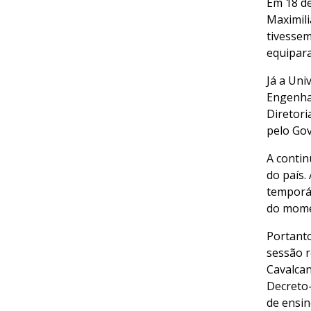
Em 18 de
Maximili
tivessem
equipara
Já a Uni
Engenha
Diretori
pelo Gov
A contin
do país.
temporár
do mome
Portanto
sessão r
Cavalcan
Decreto-
de ensin