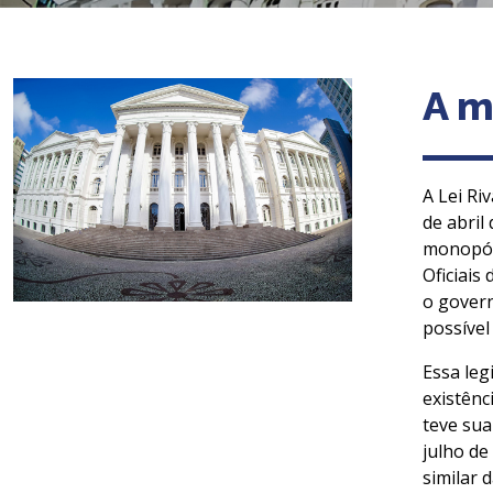
A m
A Lei Ri
de abril
monopóli
Oficiais
o govern
possível 
Essa leg
existênc
teve sua
julho de
similar 