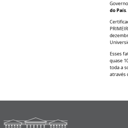
Governo 
do País
.
Certific
PRIMEIR
dezembro
Universi
Esses fa
quase 10
toda a s
através 