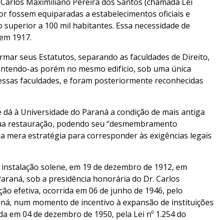
 Carlos Maximiliano Pereira dos Santos (chamada Lei
or fossem equiparadas a estabelecimentos oficiais e
superior a 100 mil habitantes. Essa necessidade de
em 1917.
ormar seus Estatutos, separando as faculdades de Direito,
antendo-as porém no mesmo edifício, sob uma única
dessas faculdades, e foram posteriormente reconhecidas
 dá à Universidade do Paraná a condição de mais antiga
r sua restauração, podendo seu “desmembramento
 mera estratégia para corresponder às exigências legais
a instalação solene, em 19 de dezembro de 1912, em
Paraná, sob a presidência honorária do Dr. Carlos
ão efetiva, ocorrida em 06 de junho de 1946, pelo
aná, num momento de incentivo à expansão de instituições
ida em 04 de dezembro de 1950, pela Lei nº 1.254 do